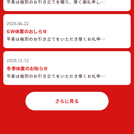
平素は格別のお引き立てを賜り、厚く御礼申し上
げます。 弊社では、誠に勝手ながら、下記日程を
社内研修のため休業とさせていただきます。 【休
2026.04.22
業期間】 令和8年6月2日（火）〜令和8年6月5日
（金） （※令和8年6月6日（土）より通常通り営
GW休業のおしらせ
業いたします。） 休業期間中は、お電話でのお問
平素は格別のお引き立てをいただき厚くお礼申し
い合わせへの対応を休止させていただきます。 お
上げます。 弊社では、誠に勝手ながら下記日程を
問い合わせにつきましては、弊社ホームページの
GW休業とさせていただきます。 【GW休業期間】
お問い合わせフォームよりご連絡ください。 いた
2025.12.12
令和8年4月27日(月)〜令和8年5月5日(火) （令和8
だいたお問い合わせにつきましては、令和8年6月6
年5月6日（水）から通常通りの営業となりま
冬季休業のお知らせ
日（土）より順次対応させていただきます。 お客
す。） 休み中はお急ぎの用件に対応できない場合
平素は格別のお引き立てをいただき厚くお礼申し
様ならびにお取引先の皆様にはご不便をおかけい
がございます事をご容赦下さいませ。 メーカー緊
上げます。 弊社では、誠に勝手ながら下記日程を
たしますが、何卒ご理解賜りますようお願い申し
急受付窓口のご案内 京セラ株式会社 0120-33-
冬季休業とさせていただきます。 【臨時休業期
上げます。 メーカー緊急受付窓口のご案内 京セ
5582 ダイキンコンタクトセンター 0120-88-1081
間】令和7年12月28日(日)〜令和8年1月7日(水)
さらに見る
ラ株式会社 0120-33-5582 ダイキンコンタクト
パナソニック住まいサポート 0120-87-8709 三菱
（令和8年1月8日（木）から通常通りの営業となり
センター 0120-88-1081 パナソニック住まいサ
電機お客様相談センター 0120-139-365
ます。） 休み中はお急ぎの用件に対応できない場
ポート 0120-87-8709 三菱電機お客様相談セン
合がございます事をご容赦下さいませ。 ・メーカ
ター 0120-139-365
ー緊急受付窓口のご案内 京セラ株式会社 0120-
33-5582 ダイキンコンタクトセンター 0120-88-