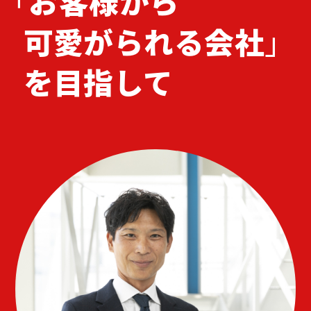
「
お客様から
可愛がられる会社
」
を目指して