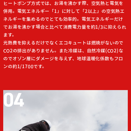
ヒートポンプ方式では、お湯を沸かす際、空気熱と電気を
併用。
電気エネルギー「1」に対して「2以上」の空気熱エ
ネルギーを集めるのでとても効率的。電気エネルギーだけ
でお湯を沸かす場合と比べて消費電力量を約1/3に抑えられ
ます。
光熱費を抑えるだけでなくエコキュートは燃焼がないので
CO2の排出がありません。また冷媒は、自然冷媒(CO2)な
のでオゾン層にダメージを与えず、地球温暖化係数もフロ
ンの約1/1700です。
04