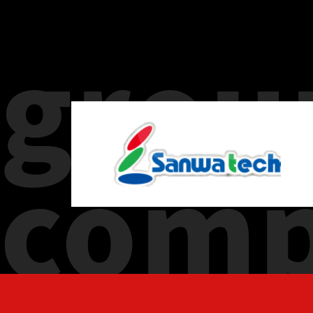
grou
com