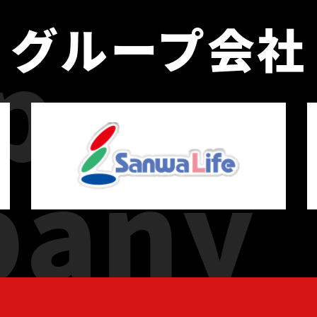
グループ会社
p
pany