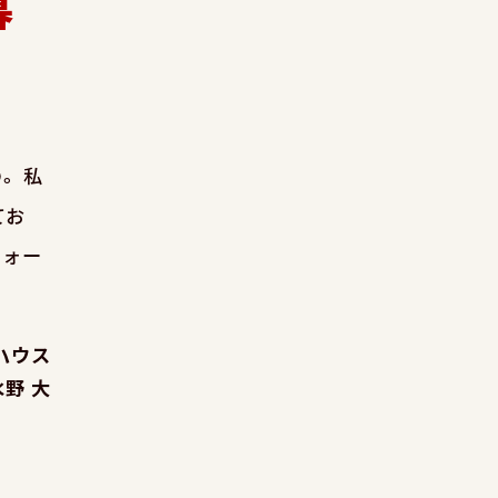
暮
の。私
てお
フォー
ハウス
水野 大