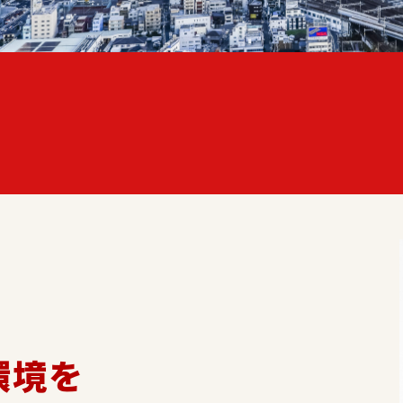
、
環境を