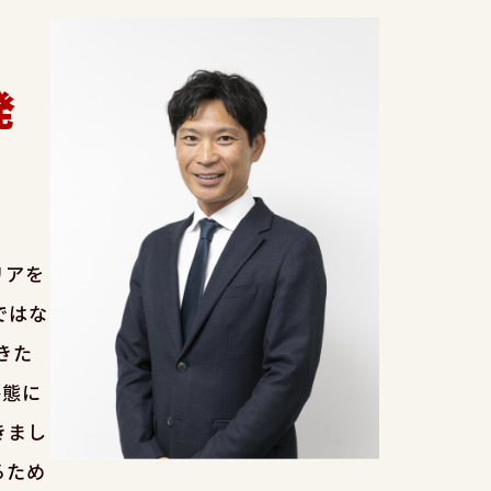
発
リアを
ではな
きた
事態に
きまし
るため