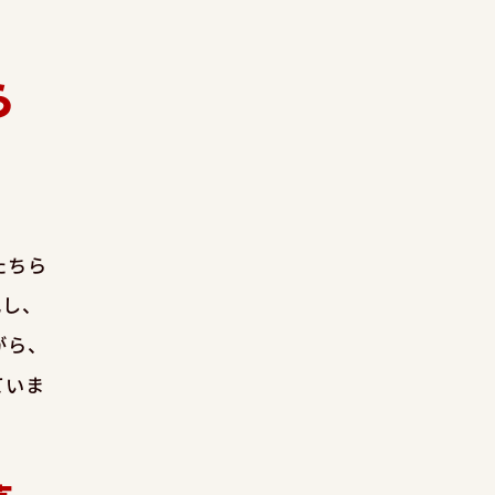
ら
たちら
化し、
がら、
ていま