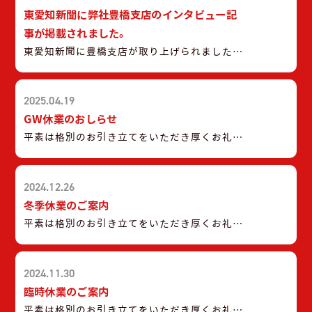
東愛知新聞に弊社豊橋支店のインタビュー記
事が掲載されました。
東愛知新聞に豊橋支店が取り上げられました。
令和7年6月14日(土)掲載の東愛知新聞に弊社
豊橋支店のインタビュー記事が掲載されまし
2025.04.19
た。 WEB版での掲載もございますので、ぜひ
ご覧ください。 掲載先は下記の通りです。
GW休業のおしらせ
https://higashiaichi.jp/news/detail.php?
平素は格別のお引き立てをいただき厚くお礼申
id=24990 記事中に「蓄電池の補助金」につ
し上げます。 弊社では、誠に勝手ながら下記日
いての掲載がございます。 ご興味がございまし
程をGW休業とさせていただきます。 【GW休
たら、当HPのお問い合わせページよりお気軽
2024.12.26
業期間】令和7年4月28日(月)〜令和7年5月6日
にご相談ください。
(火) （令和7年5月7日（水）から通常通りの営
冬季休業のご案内
業となります。） 休み中はお急ぎの用件に対
平素は格別のお引き立てをいただき厚くお礼申
応できない場合がございます事をご容赦下さい
し上げます。 弊社では、誠に勝手ながら下記
ませ。 メーカー緊急受付窓口のご案内 京セラ
日程を冬季休業とさせていただきます。 【冬
株式会社 0120-33-5582 ダイキンコンタクトセ
2024.11.30
季休業期間】令和6年12月29日(日)〜令和7年1
ンター 0120-88-1081 パナソニック住まいサポ
月7日(火) （令和7年12月8日（水）から通常通
臨時休業のご案内
ート 0120-87-8709 三菱電機お客様相談センタ
りの営業となります。） 休み中はお急ぎの用
平素は格別のお引き立てをいただき厚くお礼申