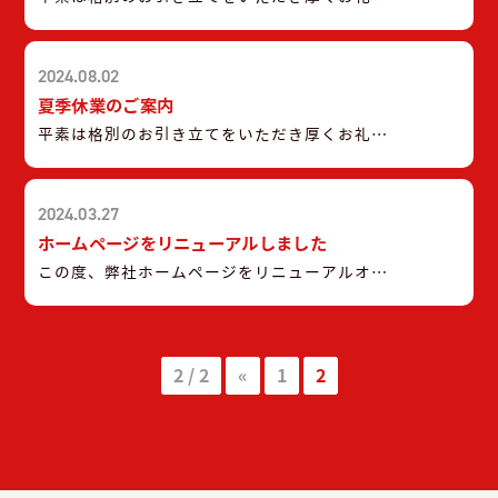
ー 0120-139-365
件に対応できない場合がございます事をご容赦
し上げます。 弊社では、誠に勝手ながら下記
下さいませ。 メーカー緊急受付窓口のご案内
日程を臨時休業とさせていただきます。 令和6
京セラ株式会社 0120-33-5582 ダイキンコンタ
2024.08.02
年12月2日(月)〜令和6年12月3日(火) （令和6
クトセンター 0120-88-1081 パナソニック住ま
年12月4日（水）から通常通りの営業となりま
夏季休業のご案内
いサポート 0120-87-8709 三菱電機お客様相談
す。） 休み中はお急ぎの用件に対応できない場
平素は格別のお引き立てをいただき厚くお礼申
センター 0120-139-365
合がございます事をご容赦下さいませ。 メー
し上げます。 弊社では、誠に勝手ながら下記日
カー緊急受付窓口のご案内 京セラ株式会社
程を夏季休業とさせていただきます。 【夏季
0120-33-5582 ダイキンコンタクトセンター
2024.03.27
休業日】令和6年8月12日(月)〜令和6年8月20
0120-88-1081 パナソニック住まいサポート
日(火) （令和6年8月21日（水）から通常通り
ホームページをリニューアルしました
0120-87-8709 三菱電機お客様相談センター
の営業となります。） 休み中はお急ぎの用件に
この度、弊社ホームページをリニューアルオー
0120-139-365
対応できない場合がございます事をご容赦下さ
プンいたしました。 今後とも株式会社サンウハ
いませ。 メーカー緊急受付窓口のご案内 京セ
ウスをよろしくお願いいたします。
ラ株式会社 0120-33-5582 ダイキンコンタクト
センター 0120-88-1081 パナソニック住まいサ
2 / 2
«
1
2
ポート 0120-87-8709 三菱電機お客様相談セン
ター 0120-139-365