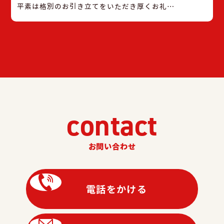
平素は格別のお引き立てをいただき厚くお礼申
し上げます。 弊社では、誠に勝手ながら下記
日程を臨時休業とさせていただきます。 令和6
年12月2日(月)〜令和6年12月3日(火) （令和6
年12月4日（水）から通常通りの営業となりま
す。） 休み中はお急ぎの用件に対応できない場
合がございます事をご容赦下さいませ。 メー
カー緊急受付窓口のご案内 京セラ株式会社
0120-33-5582 ダイキンコンタクトセンター
contact
0120-88-1081 パナソニック住まいサポート
0120-87-8709 三菱電機お客様相談センター
0120-139-365
お問い合わせ
電話をかける