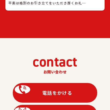
平素は格別のお引き立てをいただき厚くお礼申
し上げます。 弊社では社員研修及び社内行事実
施に伴い、誠に勝手ながら下記日程を臨時休業
のお知らせとさせていただきます。 【臨時休業
期間】令和7年12月8日(月)〜令和7年12月9日
(火) 休み中はお急ぎの用件に対応できない場合
がございます事をご容赦下さいませ。 ・メーカ
ー緊急受付窓口のご案内 京セラ株式会社 0120-
33-5582 ダイキンコンタクトセンター 0120-
contact
88-1081 パナソニック住まいサポート 0120-
87-8709 三菱電機お客様相談センター 0120-
139-365
お問い合わせ
電話をかける