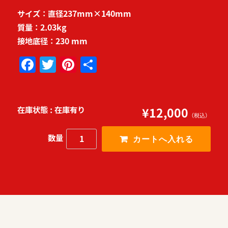
サイズ：直径237mm×140mm
質量：2.03kg
接地底径：230 mm
F
T
Pi
共
a
w
n
有
c
it
te
e
te
r
在庫状態 : 在庫有り
¥12,000
（税込）
b
r
e
数量
o
st
o
k